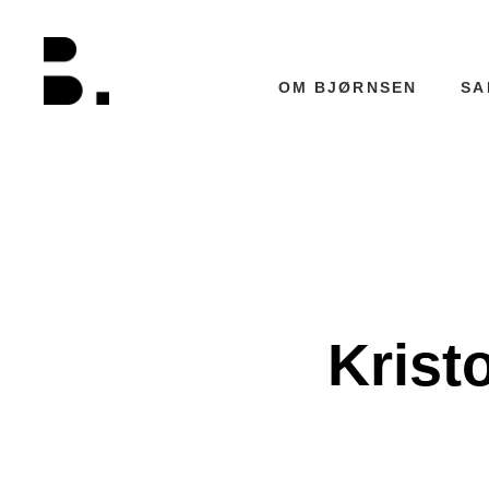
Skip
to
content
OM BJØRNSEN
SA
Krist