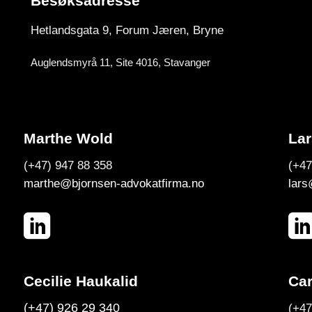
Besøksadresse
Hetlandsgata 9, Forum
Jæren, Bryne
Auglendsmyrå 11, Site 4016, Stavanger
Marthe Wold
Lar
(+47) 947 88 358
(+47
marthe@bjornsen-advokatfirma.no
lars
Cecilie Haukalid
Car
(+47) 926 29 340
(+47