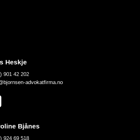
s Heskje
) 901 42 202
@bjornsen-advokatfirma.no
oline Bjånes
) 924 69 518