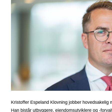
Kristoffer Espeland Klovning jobber hovedsakelig m
Han bistår utbyggere, eiendomsutviklere og -forval