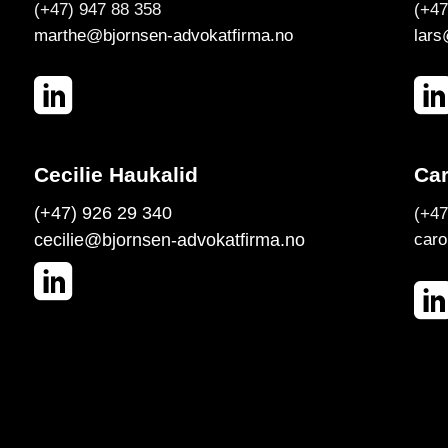
(+47) 947 88 358
(+47
marthe@bjornsen-advokatfirma.no
lars
Cecilie Haukalid
Car
(+47) 926 29 340
(+47
cecilie@bjornsen-advokatfirma.no
caro