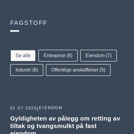
FAGSTOFF
KATEGORI FAGSTOFF SIDE
Se alle
Entreprise
(8)
Eiendom
(7)
Industri
(6)
Offentlige anskaffelser
(5)
EIENDOM
01.07.2026
|
Gyldigheten av pålegg om retting av
tiltak og tvangsmulkt på fast
eiendom