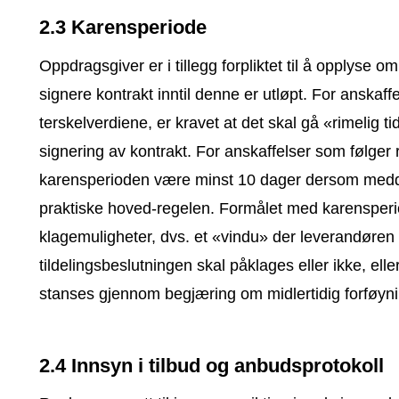
2.3 Karensperiode
Oppdragsgiver er i tillegg forpliktet til å opplys
signere kontrakt inntil denne er utløpt. For anska
terskelverdiene, er kravet at det skal gå «rimelig t
signering av kontrakt. For anskaffelser som følger
karensperioden være minst 10 dager dersom meddel
praktiske hoved-regelen. Formålet med karensperio
klagemuligheter, dvs. et «vindu» der leverandøren g
tildelingsbeslutningen skal påklages eller ikke, el
stanses gjennom begjæring om midlertidig forføyni
2.4 Innsyn i tilbud og anbudsprotokoll