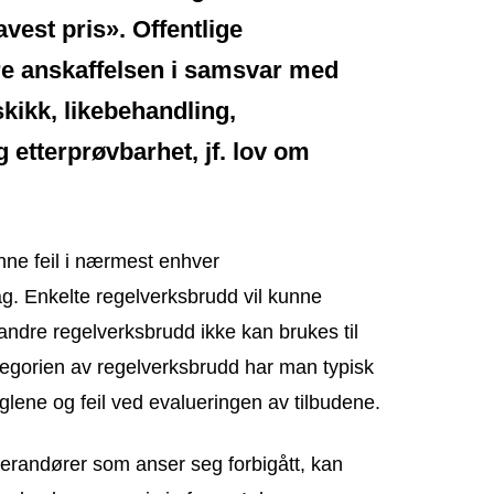
avest pris». Offentlige
re anskaffelsen i samsvar med
kikk, likebehandling,
 etterprøvbarhet, jf. lov om
 finne feil i nærmest enhver
ag. Enkelte regelverksbrudd vil kunne
 andre regelverksbrudd ikke kan brukes til
ategorien av regelverksbrudd har man typisk
glene og feil ved evalueringen av tilbudene.
verandører som anser seg forbigått, kan