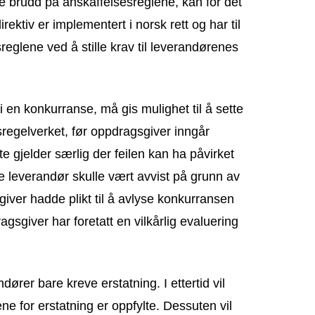
e brudd på anskaffelsesreglene, kan for det
ektiv er implementert i norsk rett og har til
reglene ved å stille krav til leverandørenes
 en konkurranse, må gis mulighet til å sette
esregelverket, før oppdragsgiver inngår
e gjelder særlig der feilen kan ha påvirket
te leverandør skulle vært avvist på grunn av
giver hadde plikt til å avlyse konkurransen
ragsgiver har foretatt en vilkårlig evaluering
dører bare kreve erstatning. I ettertid vil
ne for erstatning er oppfylte. Dessuten vil